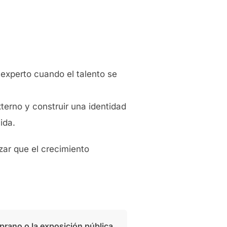
experto cuando el talento se
xterno y construir una identidad
ida.
izar que el crecimiento
mprano o la exposición pública,