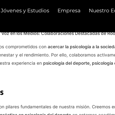
Jóvenes y Estudios
Empresa
Nuestro E
 Voz en los Medios: Colaboraciones Destacadas de Roo
amos comprometidos con
acercar la psicología a la socie
enestar y el rendimiento. Por ello, colaboramos activa
uestra experiencia en
psicología del deporte, psicología
es
son pilares fundamentales de nuestra misión. Creemos en
práctica en psicología del deporte
en entornos académic