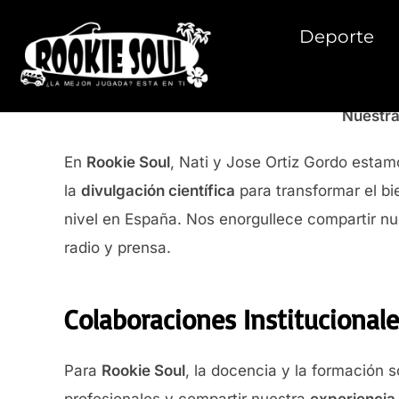
Saltar
al
Deporte
contenido
Nuestra
En
Rookie Soul
, Nati y Jose Ortiz Gordo est
la
divulgación científica
para transformar el bi
nivel en España. Nos enorgullece compartir n
radio y prensa.
Colaboraciones Institucional
Para
Rookie Soul
, la docencia y la formación 
profesionales y compartir nuestra
experiencia 