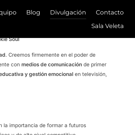
quipo
Blog
Divulgación
Contacto
Sala Veleta
kie Soul
dad
. Creemos firmemente en el poder de
mente con
medios de comunicación
de primer
 educativa y gestión emocional
en televisión,
 la importancia de formar a futuros
os y de alto nivel competitivo.