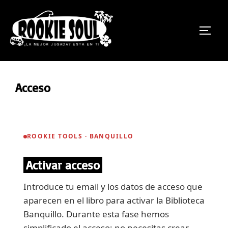
Saltar
al
ALTE
contenido
Acceso
ROOKIE TOOLS · BANQUILLO
Activar acceso
Introduce tu email y los datos de acceso que
aparecen en el libro para activar la Biblioteca
Banquillo. Durante esta fase hemos
simplificado el acceso: no necesitas crear